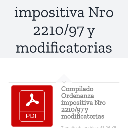
impositiva Nro
AUTORIDADES
ACTIVIDAD LEGISLATIVA
2210/97 y
ORDEN DEL DÍA
EL CONCEJO
NOTICIAS
modificatorias
PARTE DE PRENSA
COMISIONES
DOCUMENTOS
COMISIONES
Compilado
Ordenanza
impositiva Nro
2210/97 y
modificatorias
Tamaño de archivo: 48.26 KB