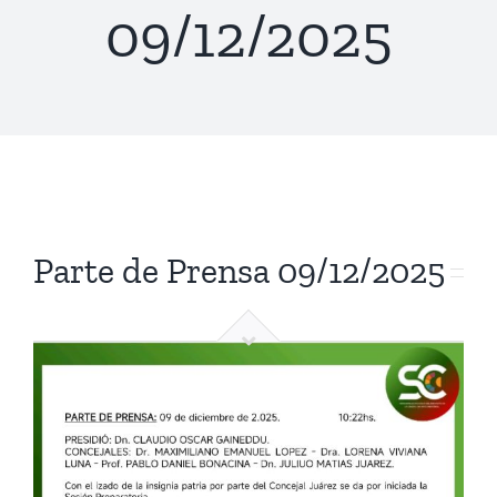
09/12/2025
AUTORIDADES
ACTIVIDAD LEGISLATIVA
ORDEN DEL DÍA
EL CONCEJO
NOTICIAS
PARTE DE PRENSA
COMISIONES
DOCUMENTOS
COMISIONES
Parte de Prensa 09/12/2025