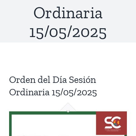
Ordinaria
AUTORIDADES
ACTIVIDAD LEGISLATIVA
15/05/2025
ORDEN DEL DÍA
EL CONCEJO
NOTICIAS
PARTE DE PRENSA
COMISIONES
DOCUMENTOS
COMISIONES
Orden del Día Sesión
Ordinaria 15/05/2025