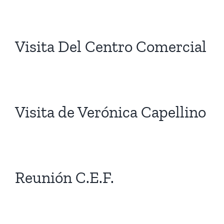
AUTORIDADES
ACTIVIDAD LEGISLATIVA
Visita Del Centro Comercial
ORDEN DEL DÍA
EL CONCEJO
NOTICIAS
PARTE DE PRENSA
COMISIONES
DOCUMENTOS
Visita de Verónica Capellino
COMISIONES
Reunión C.E.F.